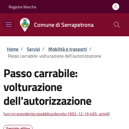
Salta al contenuto principale
Skip to footer content
Regione Marche
Comune di Serrapetrona
Briciole di pane
Home
/
Servizi
/
Mobilità e trasporti
/
Passo carrabile: volturazione dell'autorizzazione
Passo carrabile:
volturazione
dell'autorizzazione
(
urn:nir:presidente.repubblica:decreto:1992-12-16;495~art46
)
Servizio attivo