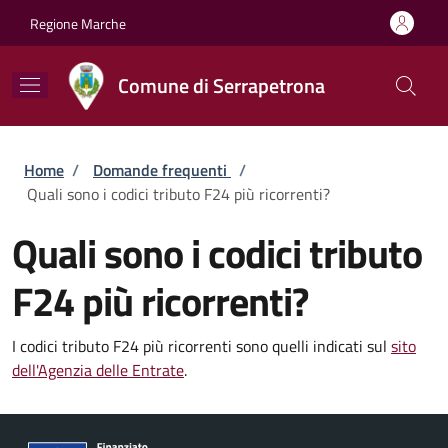
Salta al contenuto principale
Skip to footer content
Regione Marche
Comune di Serrapetrona
Briciole di pane
Home
/
Domande frequenti
/
Quali sono i codici tributo F24 più ricorrenti?
Quali sono i codici tributo
F24 più ricorrenti?
I codici tributo F24 più ricorrenti sono quelli indicati sul
sito
dell'Agenzia delle Entrate
.