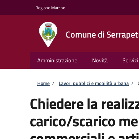
Salta al contenuto principale
Skip to footer content
Regione Marche
Comune di Serrapet
Amministrazione
Novità
Servizi
Briciole di pane
Home
/
Lavori pubblici e mobilità urbana
/
Chiedere la realiz
carico/scarico mer
commerciali e arti