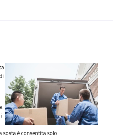
ta
di
za
i
La sosta è consentita solo