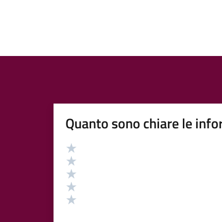
Quanto sono chiare le info
Valutazione
Valuta 5 stelle su 5
Valuta 4 stelle su 5
Valuta 3 stelle su 5
Valuta 2 stelle su 5
Valuta 1 stelle su 5