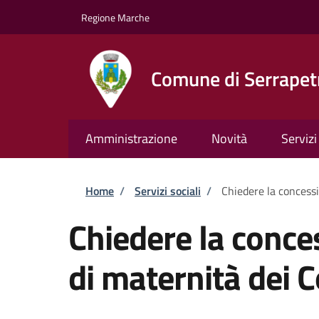
Salta al contenuto principale
Skip to footer content
Regione Marche
Comune di Serrapet
Amministrazione
Novità
Servizi
Briciole di pane
Home
/
Servizi sociali
/
Chiedere la concess
Chiedere la conce
di maternità dei 